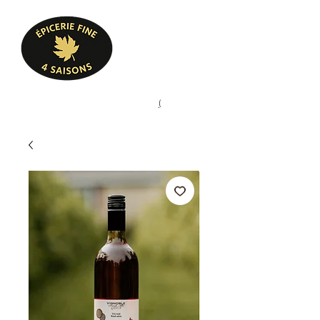
Heures d'ouverture
Lun - Ven : 10 h à 17 h
Sam : 9 h à 17 h
Dim : 10 h à 17 h
Pâtisserie, confiserie, mets
(
(450) 773-9313
cuisinés, épicerie fine