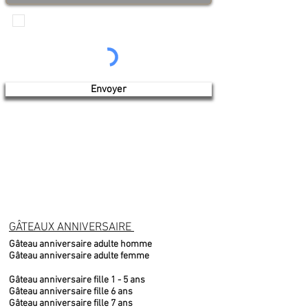
Je veux recevoir les communications de
Produits de l'érable 4 saisons
Envoyer
GÂTEAUX ANNIVERSAIRE
Gâteau anniversaire adulte homme
Gâteau anniversaire adulte femme
Gâteau anniversaire fille 1 - 5 ans
Gâteau anniversaire fille 6 ans
Gâteau anniversaire fille 7 ans