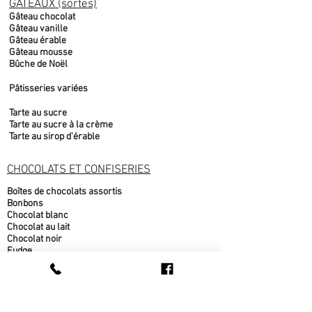
GÂTEAUX (sortes)
Gâteau chocolat
Gâteau vanille
Gâteau érable
Gâteau mousse
Bûche de Noël
Pâtisseries variées
Tarte au sucre
Tarte au sucre à la crème
Tarte au sirop d'érable
CHOCOLATS ET CONFISERIES
Boîtes de chocolats assortis
Bonbons
Chocolat blanc
Chocolat au lait
Chocolat noir
Fudge
Moulages chocolat belge
Nougat
PRODUITS DE L'ÉRABLE