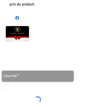
prix du produit.
Heures d'ouverture
Lun - Ven : 10 h à 17 h
Sam : 9 h à 17 h
Dim : 10 h à 17 h
Abonnez-vous à notre infolettre et soyez au courant
des bonnes nouvelles avant tout le monde!
Je veux recevoir les communications de
Produits de l'érable 4 saisons