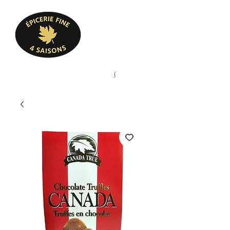
Heures d'ouverture
Lun - Ven : 10 h à 17 h
Sam : 9 h à 17 h
Dim : 10 h à 17 h
Pâtisserie, confiserie, mets
(
(450) 773-9313
cuisinés, épicerie fine