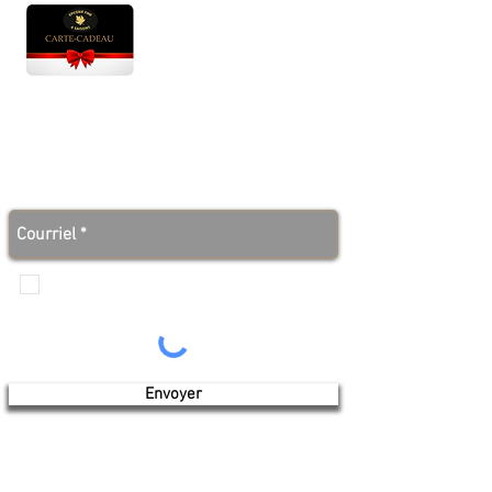
Heures d'ouverture
Lun - Ven : 10 h à 17 h
Sam : 9 h à 17 h
Dim : 10 h à 17 h
Abonnez-vous à notre infolettre et soyez au courant
des bonnes nouvelles avant tout le monde!
Je veux recevoir les communications de
Produits de l'érable 4 saisons
Envoyer