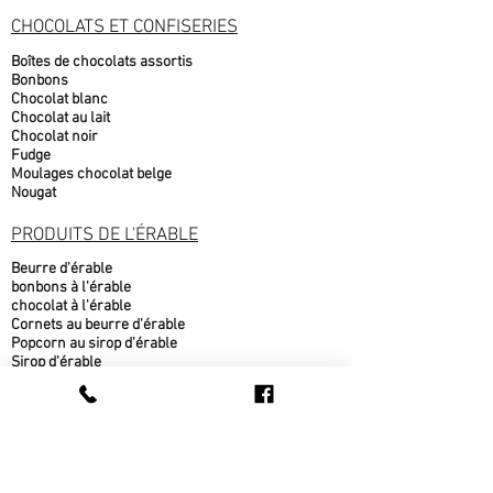
CHOCOLATS ET CONFISERIES
Boîtes de chocolats assortis
Bonbons
Chocolat blanc
Chocolat au lait
Chocolat noir
Fudge
Moulages chocolat belge
Nougat
PRODUITS DE L'ÉRABLE
Beurre d'érable
bonbons à l'érable
chocolat à l'érable
Cornets au beurre d'érable
Popcorn au sirop d'érable
Sirop d'érable
sucre d'érable
Tire d'érable
METS CUISINÉS
Beigne au sirop d'érable
fèves au lard