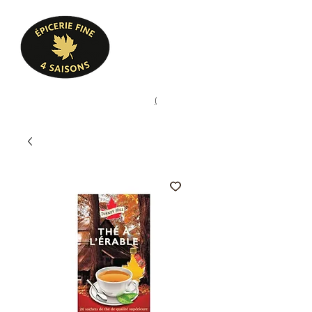
Heures d'ouverture
Lun - Ven : 10 h à 17 h
Sam : 9 h à 17 h
Dim : 10 h à 17 h
Pâtisserie, confiserie, mets
(
(450) 773-9313
cuisinés, épicerie fine