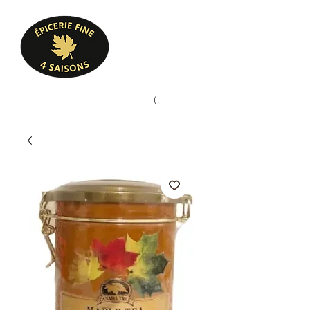
Heures d'ouverture
Lun - Ven : 10 h à 17 h
Sam : 9 h à 17 h
Dim : 10 h à 17 h
Pâtisserie, confiserie, mets
(
(450) 773-9313
cuisinés, épicerie fine