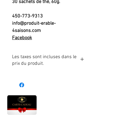
30 sachets de thé, 60g.
450-773-9313
info@produit-erable-
4saisons.com
Facebook
Les taxes sont incluses dans le
prix du produit.
Heures d'ouverture
Lun - Ven : 10 h à 17 h
Sam : 9 h à 17 h
Dim : 10 h à 17 h