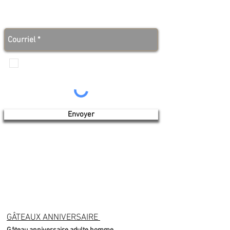
Abonnez-vous à notre infolettre et soyez au courant
des bonnes nouvelles avant tout le monde!
Je veux recevoir les communications de
Produits de l'érable 4 saisons
Envoyer
GÂTEAUX ANNIVERSAIRE