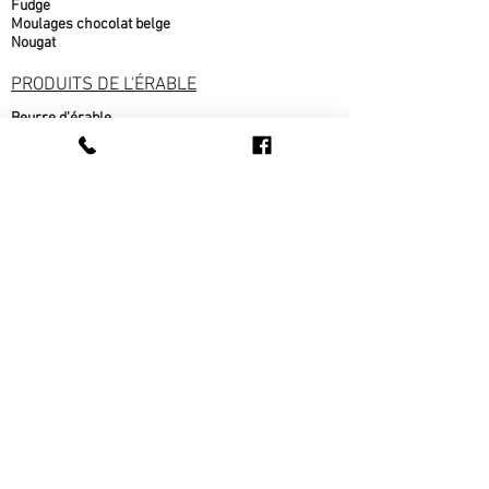
Fudge
Moulages chocolat belge
Nougat
PRODUITS DE L'ÉRABLE
Beurre d'érable
bonbons à l'érable
chocolat à l'érable
Cornets au beurre d'érable
Popcorn au sirop d'érable
Sirop d'érable
sucre d'érable
Tire d'érable
METS CUISINÉS
Beigne au sirop d'érable
fèves au lard
pain cuit sur place
pâté au bœuf
pâté au poulet
Ragout de boulettes
Tarte au sirop d'érable
Tarte au sucre
Tarte aux pommes
Tourtière