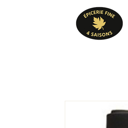
Pâtisserie, confiserie, mets cuisinés, épicer