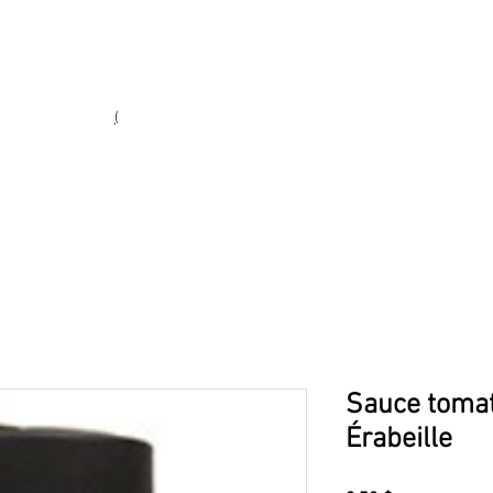
Heures d'ouverture
Lun - Ven : 10 h à 17 h
Sam : 9 h à 17 h
Dim : 10 h à 17 h
(
(450) 773-9313
ie fine
Sauce tomate
Érabeille