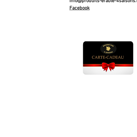
info@produits-erable-4saisons
Facebook
GÂTEAUX ANNIVERSAI
Gâteau anniversaire adulte ho
Gâteau anniversaire adulte fem
Gâteau anniversaire fille 1 - 5 an
Gâteau anniversaire fille 6 ans
Gâteau anniversaire fille 7 ans