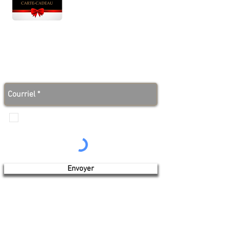
Lun - Ven : 10 h à 17 h
Sam : 9 h à 17 h
Dim : 10 h à 17 h
Abonnez-vous à notre infolettre et soyez au courant
des bonnes nouvelles avant tout le monde!
Je veux recevoir les communications de
Produits de l'érable 4 saisons
Envoyer