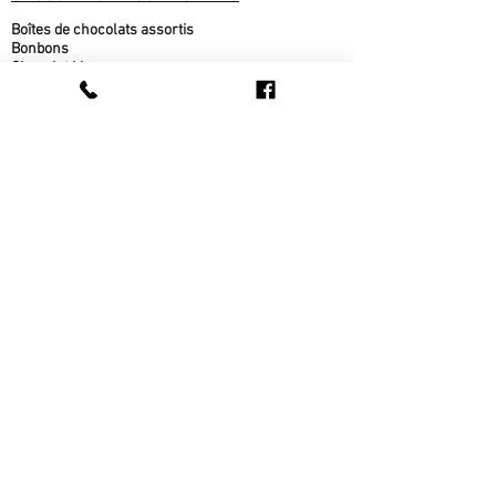
Boîtes de chocolats assortis
Bonbons
Chocolat blanc
Chocolat au lait
Chocolat noir
Fudge
Moulages chocolat belge
Nougat
PRODUITS DE L'ÉRABLE
Beurre d'érable
bonbons à l'érable
chocolat à l'érable
Cornets au beurre d'érable
Popcorn au sirop d'érable
Sirop d'érable
sucre d'érable
Tire d'érable
METS CUISINÉS
Beigne au sirop d'érable
fèves au lard
pain cuit sur place
pâté au bœuf