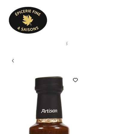
Heures d'ouverture
Lun - Ven : 10 h à 17 h
Sam : 9 h à 17 h
Dim : 10 h à 17 h
Pâtisserie, confiserie, mets
(
(450) 773-9313
cuisinés, épicerie fine