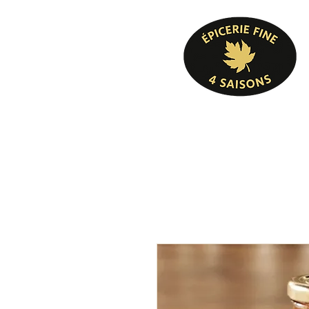
Pâtisserie, confiserie, mets cuisinés, épicer