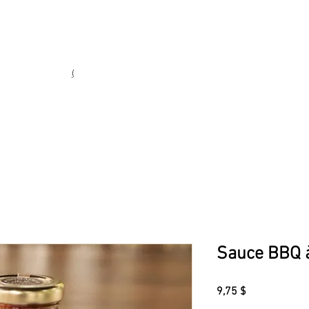
Heures d'ouverture
Lun - Ven : 10 h à 17 h
Sam : 9 h à 17 h
Dim : 10 h à 17 h
(
(450) 773-9313
ie fine
Sauce BBQ à
Prix
9,75 $