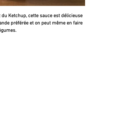
 du Ketchup, cette sauce est délicieuse 
viande préférée et on peut même en faire 
légumes.
RE
GÂTEAUX (sortes)
GÂTEA
Gâteau chocolat
mme
Noël
Gâteau vanille
me
Saint-Va
Gâteau érable
Pâques