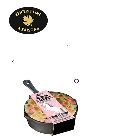
Heures d'ouverture
Lun - Ven : 10 h à 17 h
Sam : 9 h à 17 h
Dim : 10 h à 17 h
Pâtisserie, confiserie, mets
(
(450) 773-9313
cuisinés, épicerie fine