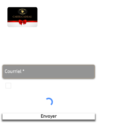
Heures d'ouverture
Lun - Ven : 10 h à 17 h
Sam : 9 h à 17 h
Dim : 10 h à 17 h
Abonnez-vous à notre infolettre et soyez au courant
des bonnes nouvelles avant tout le monde!
Je veux recevoir les communications de
Produits de l'érable 4 saisons
Envoyer