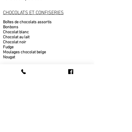
CHOCOLATS ET CONFISERIES
Boîtes de chocolats assortis
Bonbons
Chocolat blanc
Chocolat au lait
Chocolat noir
Fudge
Moulages chocolat belge
Nougat
PRODUITS DE L'ÉRABLE
Beurre d'érable
bonbons à l'érable
chocolat à l'érable
Cornets au beurre d'érable
Popcorn au sirop d'érable
Sirop d'érable
sucre d'érable
Tire d'érable
METS CUISINÉS
Beigne au sirop d'érable