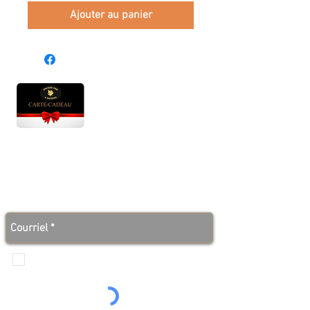
Ajouter au panier
Heures d'ouverture
Lun - Ven : 10 h à 17 h
Sam : 9 h à 17 h
Dim : 10 h à 17 h
Abonnez-vous à notre infolettre et soyez au courant
des bonnes nouvelles avant tout le monde!
Je veux recevoir les communications de
Produits de l'érable 4 saisons