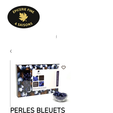
Heures d'ouverture
Lun - Ven : 10 h à 17 h
Sam : 9 h à 17 h
Dim : 10 h à 17 h
Pâtisserie, confiserie, mets
(
(450) 773-9313
cuisinés, épicerie fine
PERLES BLEUETS