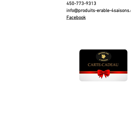
450-773-9313
info@produits-erable-4saisons
Facebook
GÂTEAUX ANNIVERSAI
Gâteau anniversaire adulte ho
Gâteau anniversaire adulte fem
Gâteau anniversaire fille 1 - 5 an