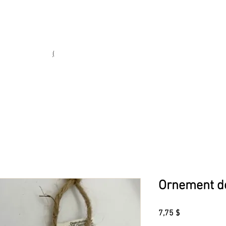
Heures d'ouverture
Lun - Ven : 10 h à 17 h
Sam : 9 h à 17 h
Dim : 10 h à 17 h
(
(450) 773-9313
ie fine
Ornement de
Prix
7,75 $