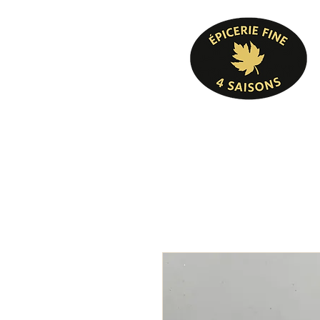
Pâtisserie, confiserie, mets cuisinés, épicer