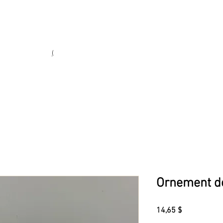
Heures d'ouverture
Lun - Ven : 10 h à 17 h
Sam : 9 h à 17 h
Dim : 10 h à 17 h
(
(450) 773-9313
ie fine
Ornement de
Prix
14,65 $