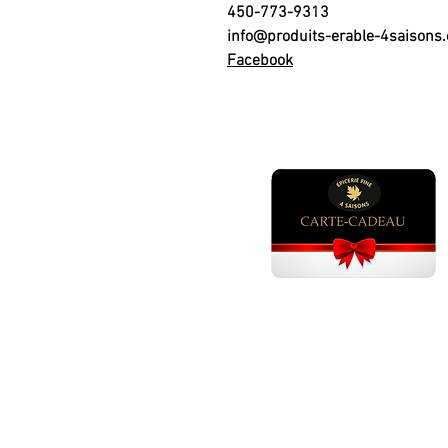
450-773-9313
info@produits-erable-4saisons
Facebook
GÂTEAUX ANNIVERSAI
Gâteau anniversaire adulte ho
Gâteau anniversaire adulte fem
Gâteau anniversaire fille 1 - 5 an