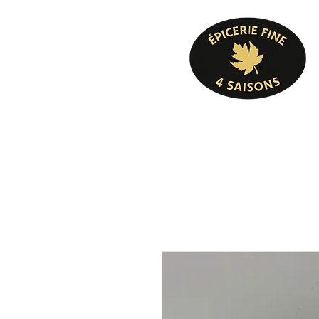
Pâtisserie, confiserie, mets cuisinés, épicer