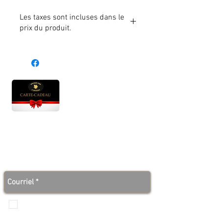
Les taxes sont incluses dans le
prix du produit.
Heures d'ouverture
Lun - Ven : 10 h à 17 h
Sam : 9 h à 17 h
Dim : 10 h à 17 h
Abonnez-vous à notre infolettre et soyez au courant
des bonnes nouvelles avant tout le monde!
Je veux recevoir les communications de
Produits de l'érable 4 saisons