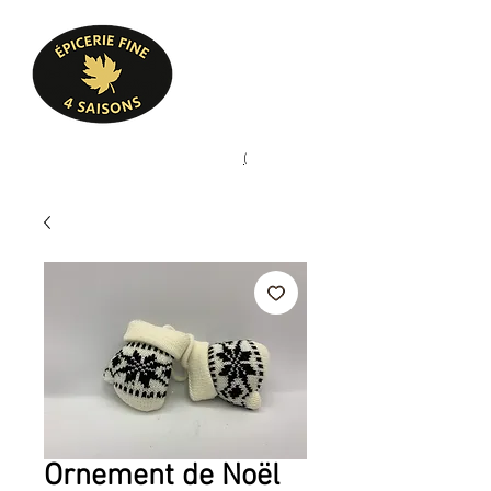
Heures d'ouverture
Lun - Ven : 10 h à 17 h
Sam : 9 h à 17 h
Dim : 10 h à 17 h
Pâtisserie, confiserie, mets
(
(450) 773-9313
cuisinés, épicerie fine
Ornement de Noël