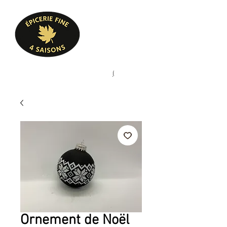
Heures d'ouverture
Lun - Ven : 10 h à 17 h
Sam : 9 h à 17 h
Dim : 10 h à 17 h
Pâtisserie, confiserie, mets
(
(450) 773-9313
cuisinés, épicerie fine
Ornement de Noël