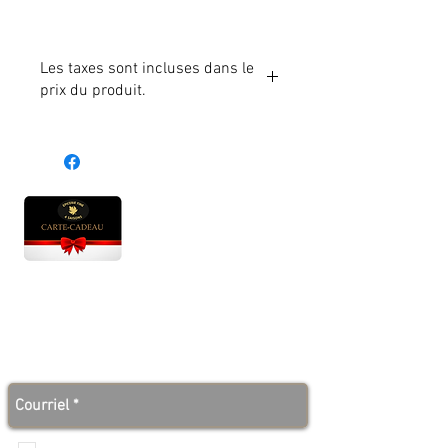
Les taxes sont incluses dans le
prix du produit.
Heures d'ouverture
Lun - Ven : 10 h à 17 h
Sam : 9 h à 17 h
Dim : 10 h à 17 h
Abonnez-vous à notre infolettre et soyez au courant
des bonnes nouvelles avant tout le monde!
Je veux recevoir les communications de