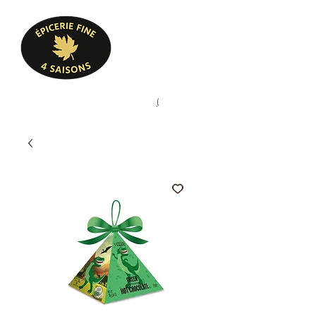
Heures d'ouverture
Lun - Ven : 10 h à 17 h
Sam : 9 h à 17 h
Dim : 10 h à 17 h
Pâtisserie, confiserie, mets
(
(450) 773-9313
cuisinés, épicerie fine