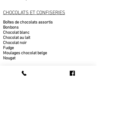
CHOCOLATS ET CONFISERIES
Boîtes de chocolats assortis
Bonbons
Chocolat blanc
Chocolat au lait
Chocolat noir
Fudge
Moulages chocolat belge
Nougat
PRODUITS DE L'ÉRABLE
Beurre d'érable
bonbons à l'érable
chocolat à l'érable
Cornets au beurre d'érable
Popcorn au sirop d'érable
Sirop d'érable
sucre d'érable
Tire d'érable
METS CUISINÉS
Beigne au sirop d'érable