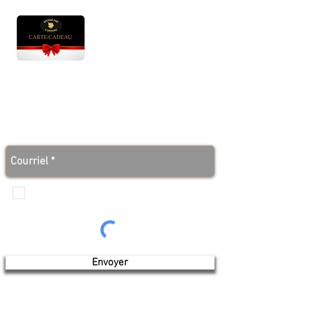
Heures d'ouverture
Lun - Ven : 10 h à 17 h
Sam : 9 h à 17 h
Dim : 10 h à 17 h
Abonnez-vous à notre infolettre et soyez au courant
des bonnes nouvelles avant tout le monde!
Je veux recevoir les communications de
Produits de l'érable 4 saisons
Envoyer