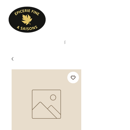
Heures d'ouverture
Lun - Ven : 10 h à 17 h
Sam : 9 h à 17 h
Dim : 10 h à 17 h
Pâtisserie, confiserie, mets
(
(450) 773-9313
cuisinés, épicerie fine