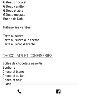
Gâteau chocolat
Gâteau vanille
Gâteau érable
Gâteau mousse
Bûche de Noël
Pâtisseries variées
Tarte au sucre
Tarte au sucre à la crème
Tarte au sirop d'érable
CHOCOLATS ET CONFISERIES
Boîtes de chocolats assortis
Bonbons
Chocolat blanc
Chocolat au lait
Chocolat noir
Fudge
Moulages chocolat belge
Nougat
PRODUITS DE L'ÉRABLE