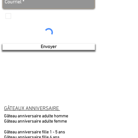
Je veux recevoir les communications de
Produits de l'érable 4 saisons
Envoyer
GÂTEAUX ANNIVERSAIRE
Gâteau anniversaire adulte homme
Gâteau anniversaire adulte femme
Gâteau anniversaire fille 1 - 5 ans
Gâteau anniversaire fille 6 ans