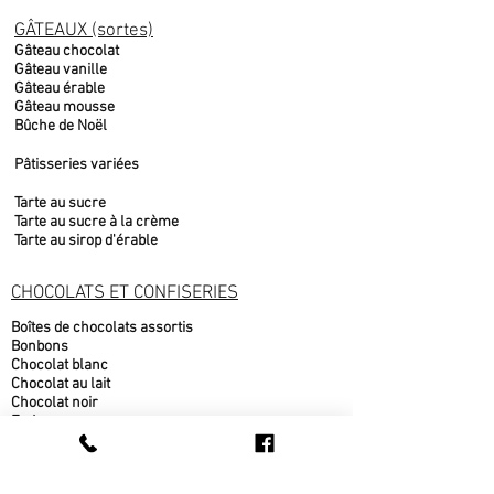
GÂTEAUX (sortes)
Gâteau chocolat
Gâteau vanille
Gâteau érable
Gâteau mousse
Bûche de Noël
Pâtisseries variées
Tarte au sucre
Tarte au sucre à la crème
Tarte au sirop d'érable
CHOCOLATS ET CONFISERIES
Boîtes de chocolats assortis
Bonbons
Chocolat blanc
Chocolat au lait
Chocolat noir
Fudge
Moulages chocolat belge
Nougat