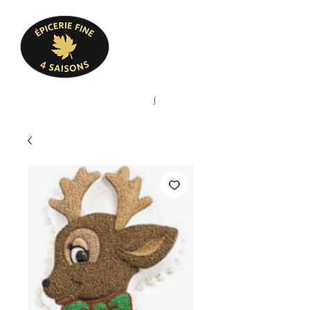
Heures d'ouverture
Lun - Ven : 10 h à 17 h
Sam : 9 h à 17 h
Dim : 10 h à 17 h
Pâtisserie, confiserie, mets
(
(450) 773-9313
cuisinés, épicerie fine