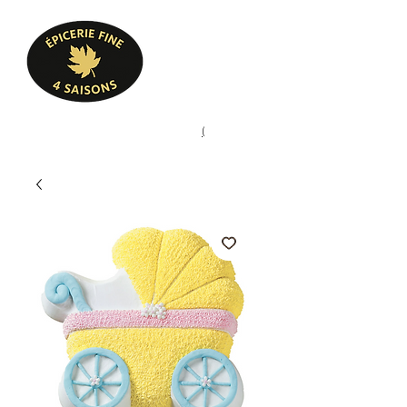
Heures d'ouverture
Lun - Ven : 10 h à 17 h
Sam : 9 h à 17 h
Dim : 10 h à 17 h
Pâtisserie, confiserie, mets
(
(450) 773-9313
cuisinés, épicerie fine