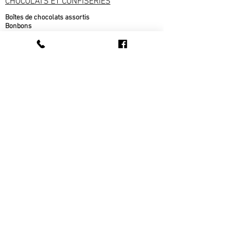
CHOCOLATS ET CONFISERIES
Boîtes de chocolats assortis
Bonbons
Chocolat blanc
Chocolat au lait
Chocolat noir
Fudge
Moulages chocolat belge
Nougat
PRODUITS DE L'ÉRABLE
Beurre d'érable
bonbons à l'érable
chocolat à l'érable
Cornets au beurre d'érable
Popcorn au sirop d'érable
Sirop d'érable
sucre d'érable
Tire d'érable
METS CUISINÉS
Beigne au sirop d'érable
fèves au lard
pain cuit sur place