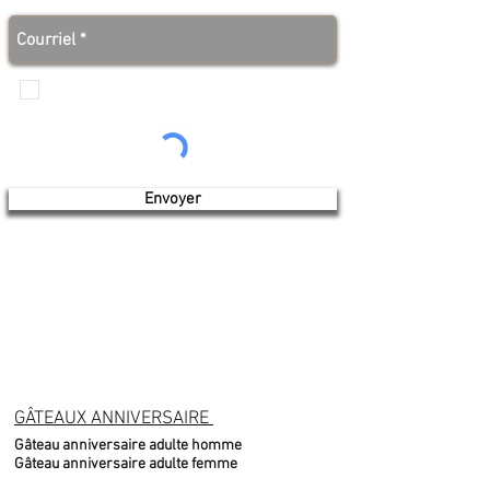
des bonnes nouvelles avant tout le monde!
Je veux recevoir les communications de
Produits de l'érable 4 saisons
Envoyer
GÂTEAUX ANNIVERSAIRE
Gâteau anniversaire adulte homme
Gâteau anniversaire adulte femme