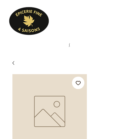
Heures d'ouverture
Lun - Ven : 10 h à 17 h
Sam : 9 h à 17 h
Dim : 10 h à 17 h
Pâtisserie, confiserie, mets
(
(450) 773-9313
cuisinés, épicerie fine