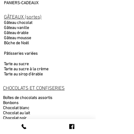
PANIERS-CADEAUX
GÂTEAUX (sortes)
Gâteau chocolat
Gâteau vanille
Gâteau érable
Gâteau mousse
Bûche de Noël
Pâtisseries variées
Tarte au sucre
Tarte au sucre à la crème
Tarte au sirop d'érable
CHOCOLATS ET CONFISERIES
Boîtes de chocolats assortis
Bonbons
Chocolat blanc
Chocolat au lait
Chocolat noir
Fudge
Moulages chocolat belge
Nougat