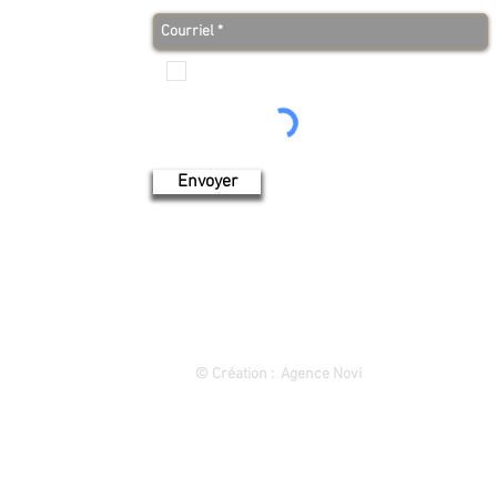
Je veux recevoir les communications de Produits de
l'érable 4 saisons
Envoyer
1849 rue des Cascades, Saint-Hyacinthe (Québec) 450 773-9313
©
Création : Agence Novi