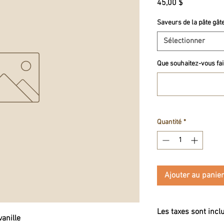
Prix
45,00 $
Saveurs de la pâte gât
Sélectionner
Que souhaitez-vous fair
Quantité
*
Ajouter au panier
Les taxes sont incl
anille