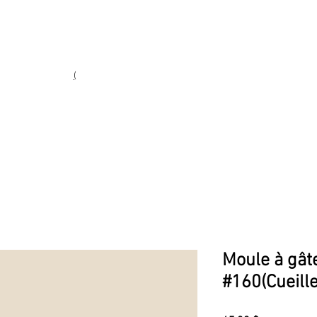
Heures d'ouverture
Lun - Ven : 10 h à 17 h
Sam : 9 h à 17 h
Dim : 10 h à 17 h
(
(450) 773-9313
ie fine
Moule à gât
#160(Cueill