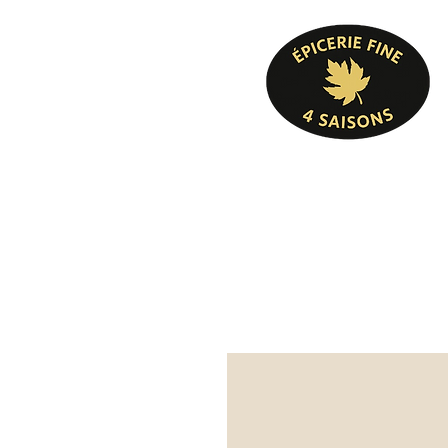
Pâtisserie, confiserie, mets cuisinés, épicer