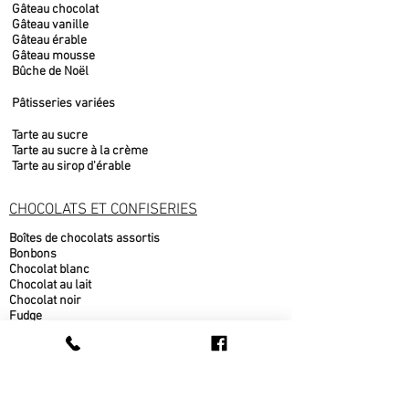
Gâteau chocolat
Gâteau vanille
Gâteau érable
Gâteau mousse
Bûche de Noël
Pâtisseries variées
Tarte au sucre
Tarte au sucre à la crème
Tarte au sirop d'érable
CHOCOLATS ET CONFISERIES
Boîtes de chocolats assortis
Bonbons
Chocolat blanc
Chocolat au lait
Chocolat noir
Fudge
Moulages chocolat belge
Nougat
PRODUITS DE L'ÉRABLE