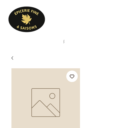
Heures d'ouverture
Lun - Ven : 10 h à 17 h
Sam : 9 h à 17 h
Dim : 10 h à 17 h
Pâtisserie, confiserie, mets
(
(450) 773-9313
cuisinés, épicerie fine