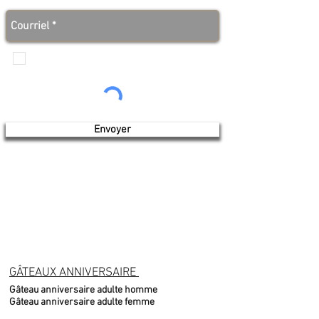
des bonnes nouvelles avant tout le monde!
Je veux recevoir les communications de
Produits de l'érable 4 saisons
Envoyer
GÂTEAUX ANNIVERSAIRE
Gâteau anniversaire adulte homme
Gâteau anniversaire adulte femme