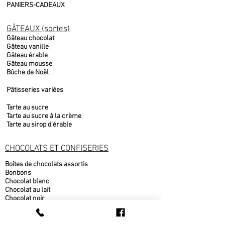
PANIERS-CADEAUX
GÂTEAUX (sortes)
Gâteau chocolat
Gâteau vanille
Gâteau érable
Gâteau mousse
Bûche de Noël
Pâtisseries variées
Tarte au sucre
Tarte au sucre à la crème
Tarte au sirop d'érable
CHOCOLATS ET CONFISERIES
Boîtes de chocolats assortis
Bonbons
Chocolat blanc
Chocolat au lait
Chocolat noir
Fudge
Moulages chocolat belge
Nougat