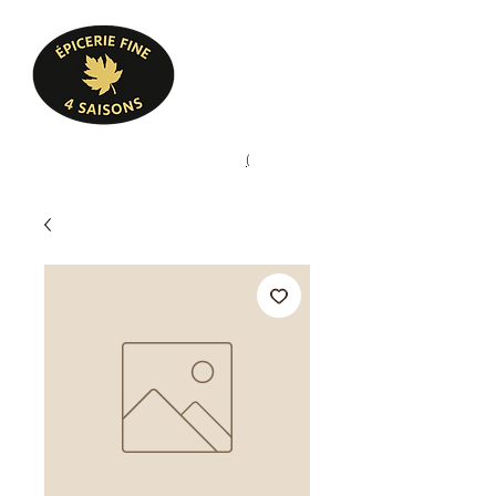
Heures d'ouverture
Lun - Ven : 10 h à 17 h
Sam : 9 h à 17 h
Dim : 10 h à 17 h
Pâtisserie, confiserie, mets
(
(450) 773-9313
cuisinés, épicerie fine