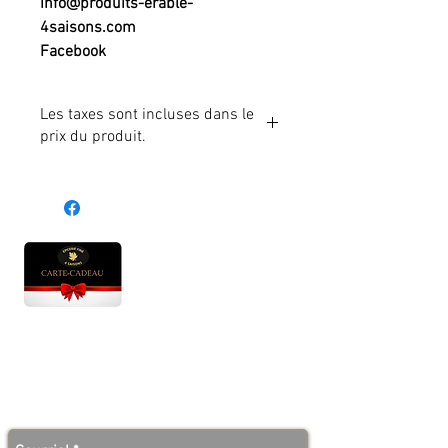
info@produits-erable-
4saisons.com
Facebook
Les taxes sont incluses dans le
prix du produit.
Heures d'ouverture
Lun - Ven : 10 h à 17 h
Sam : 9 h à 17 h
Dim : 10 h à 17 h
Abonnez-vous à notre infolettre et soyez au courant
des bonnes nouvelles avant tout le monde!