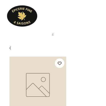
Heures d'ouverture
Lun - Ven : 10 h à 17 h
Sam : 9 h à 17 h
Dim : 10 h à 17 h
Pâtisserie, confiserie, mets
(
(450) 773-9313
cuisinés, épicerie fine