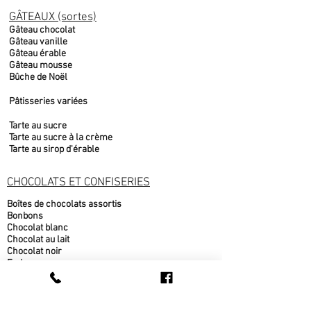
GÂTEAUX (sortes)
Gâteau chocolat
Gâteau vanille
Gâteau érable
Gâteau mousse
Bûche de Noël
Pâtisseries variées
Tarte au sucre
Tarte au sucre à la crème
Tarte au sirop d'érable
CHOCOLATS ET CONFISERIES
Boîtes de chocolats assortis
Bonbons
Chocolat blanc
Chocolat au lait
Chocolat noir
Fudge
Moulages chocolat belge
Nougat