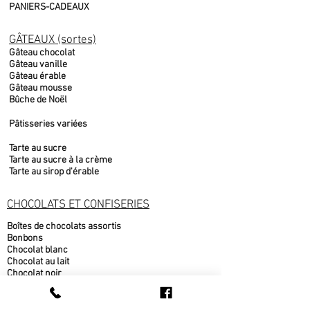
PANIERS-CADEAUX
GÂTEAUX (sortes)
Gâteau chocolat
Gâteau vanille
Gâteau érable
Gâteau mousse
Bûche de Noël
Pâtisseries variées
Tarte au sucre
Tarte au sucre à la crème
Tarte au sirop d'érable
CHOCOLATS ET CONFISERIES
Boîtes de chocolats assortis
Bonbons
Chocolat blanc
Chocolat au lait
Chocolat noir
Fudge
Moulages chocolat belge
Nougat