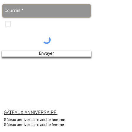
des bonnes nouvelles avant tout le monde!
Je veux recevoir les communications de
Produits de l'érable 4 saisons
Envoyer
GÂTEAUX ANNIVERSAIRE
Gâteau anniversaire adulte homme
Gâteau anniversaire adulte femme