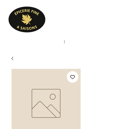
Heures d'ouverture
Lun - Ven : 10 h à 17 h
Sam : 9 h à 17 h
Dim : 10 h à 17 h
Pâtisserie, confiserie, mets
(
(450) 773-9313
cuisinés, épicerie fine