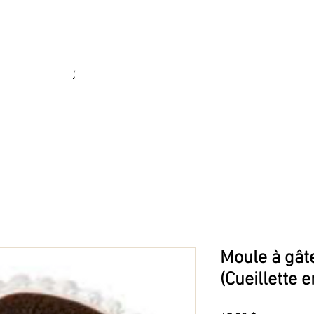
Heures d'ouverture
Lun - Ven : 10 h à 17 h
Sam : 9 h à 17 h
Dim : 10 h à 17 h
(
(450) 773-9313
ie fine
Moule à gât
(Cueillette 