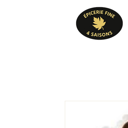
Pâtisserie, confiserie, mets cuisinés, épicer