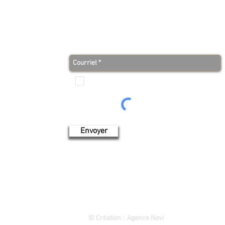
S
Abonnez-vous à notre infolettre et soyez au co
avant tout le monde!
Je veux recevoir les communications de Produits de
l'érable 4 saisons
Envoyer
1849 rue des Cascades, Saint-Hyacinthe (Québec) 450 773-9313
©
Création : Agence Novi