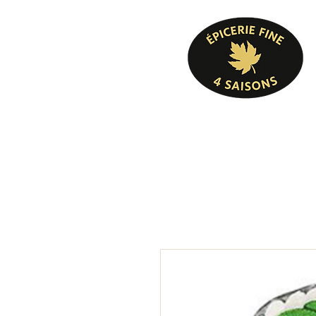
Pâtisserie, confiserie, mets cuisinés, épicer