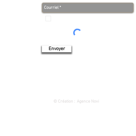
Je veux recevoir les communications de Produits de
l'érable 4 saisons
Envoyer
1849 rue des Cascades, Saint-Hyacinthe (Québec) 450 773-9313
©
Création : Agence Novi