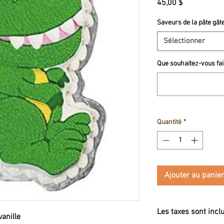
Prix
45,00 $
Saveurs de la pâte gât
Sélectionner
Que souhaitez-vous fair
Quantité
*
Ajouter au panier
Les taxes sont incl
anille