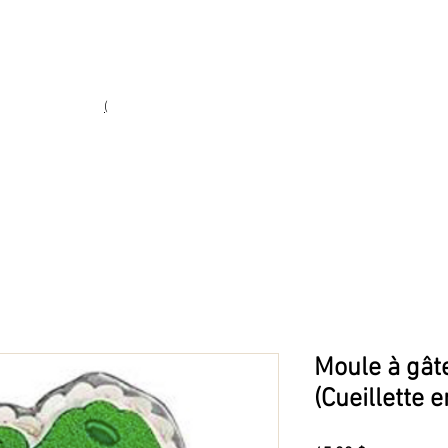
Heures d'ouverture
Lun - Ven : 10 h à 17 h
Sam : 9 h à 17 h
Dim : 10 h à 17 h
(
(450) 773-9313
ie fine
Moule à gât
(Cueillette 