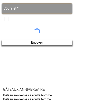
des bonnes nouvelles avant tout le monde!
Je veux recevoir les communications de
Produits de l'érable 4 saisons
Envoyer
GÂTEAUX ANNIVERSAIRE
Gâteau anniversaire adulte homme
Gâteau anniversaire adulte femme