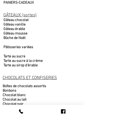
PANIERS-CADEAUX
GÂTEAUX (sortes)
Gâteau chocolat
Gâteau vanille
Gâteau érable
Gâteau mousse
Bûche de Noël
Pâtisseries variées
Tarte au sucre
Tarte au sucre à la crème
Tarte au sirop d'érable
CHOCOLATS ET CONFISERIES
Boîtes de chocolats assortis
Bonbons
Chocolat blanc
Chocolat au lait
Chocolat noir
Fudge
Moulages chocolat belge
Nougat