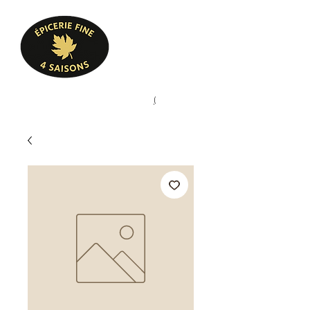
Heures d'ouverture
Lun - Ven : 10 h à 17 h
Sam : 9 h à 17 h
Dim : 10 h à 17 h
Pâtisserie, confiserie, mets
(
(450) 773-9313
cuisinés, épicerie fine