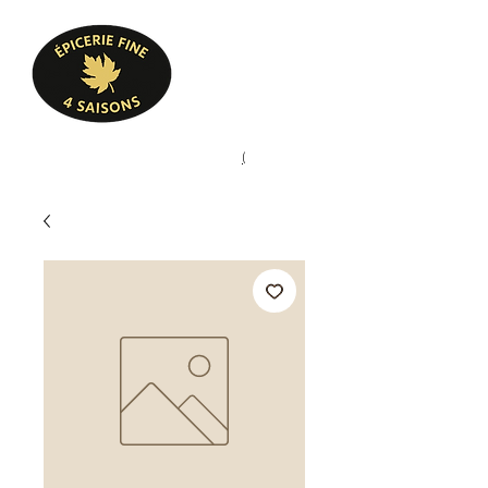
Heures d'ouverture
Lun - Ven : 10 h à 17 h
Sam : 9 h à 17 h
Dim : 10 h à 17 h
Pâtisserie, confiserie, mets
(
(450) 773-9313
cuisinés, épicerie fine