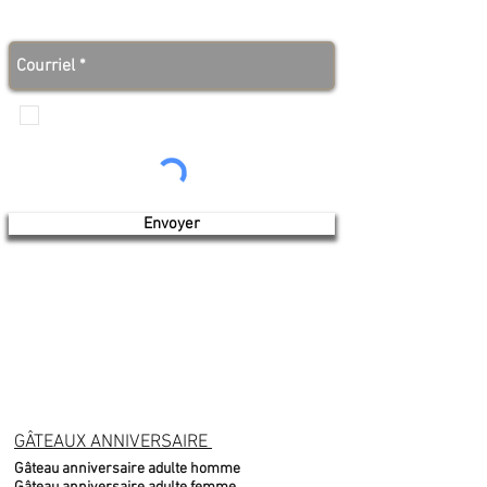
Abonnez-vous à notre infolettre et soyez au courant
des bonnes nouvelles avant tout le monde!
Je veux recevoir les communications de
Produits de l'érable 4 saisons
Envoyer
GÂTEAUX ANNIVERSAIRE
Gâteau anniversaire adulte homme