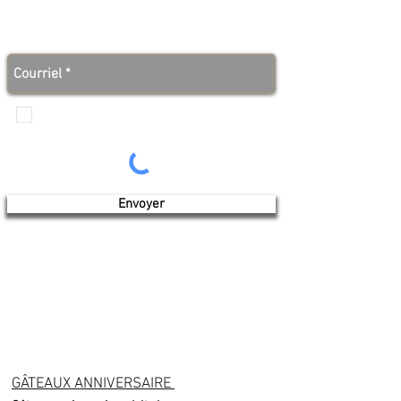
Abonnez-vous à notre infolettre et soyez au courant
des bonnes nouvelles avant tout le monde!
Je veux recevoir les communications de
Produits de l'érable 4 saisons
Envoyer
GÂTEAUX ANNIVERSAIRE