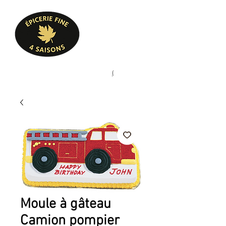
Heures d'ouverture
Lun - Ven : 10 h à 17 h
Sam : 9 h à 17 h
Dim : 10 h à 17 h
Pâtisserie, confiserie, mets
(
(450) 773-9313
cuisinés, épicerie fine
Moule à gâteau
Camion pompier