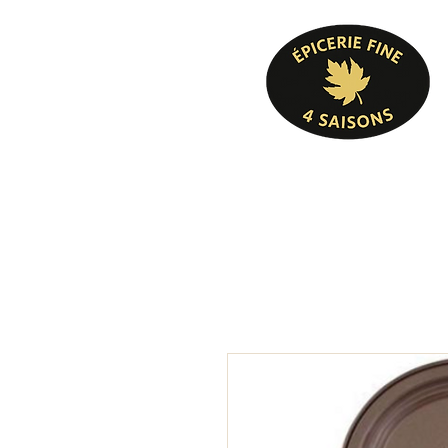
Pâtisserie, confiserie, mets cuisinés, épicer