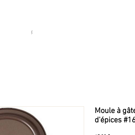
Heures d'ouverture
Lun - Ven : 10 h à 17 h
Sam : 9 h à 17 h
Dim : 10 h à 17 h
(
(450) 773-9313
ie fine
Moule à gâ
d'épices #1