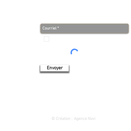
avant tout le monde!
Je veux recevoir les communications de Produits de
l'érable 4 saisons
Envoyer
1849 rue des Cascades, Saint-Hyacinthe (Québec) 450 773-9313
©
Création : Agence Novi