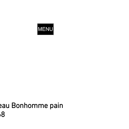
teau Bonhomme pain
68