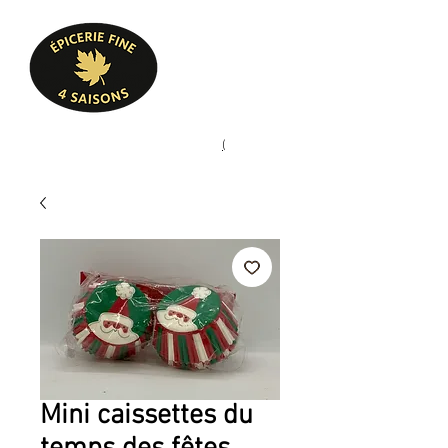
Heures d'ouverture
Lun - Ven : 10 h à 17 h
Sam : 9 h à 17 h
Dim : 10 h à 17 h
Pâtisserie, confiserie, mets
(
(450) 773-9313
cuisinés, épicerie fine
Mini caissettes du