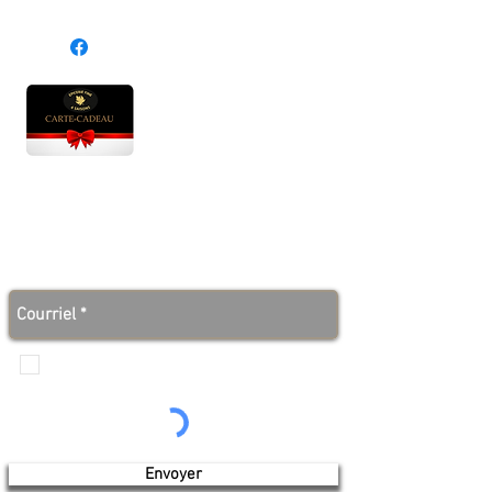
Heures d'ouverture
Lun - Ven : 10 h à 17 h
Sam : 9 h à 17 h
Dim : 10 h à 17 h
Abonnez-vous à notre infolettre et soyez au courant
des bonnes nouvelles avant tout le monde!
Je veux recevoir les communications de
Produits de l'érable 4 saisons
Envoyer