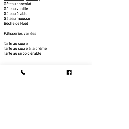
Gâteau chocolat
Gâteau vanille
Gâteau érable
Gâteau mousse
Bûche de Noël
Pâtisseries variées
Tarte au sucre
Tarte au sucre à la crème
Tarte au sirop d'érable
CHOCOLATS ET CONFISERIES
Boîtes de chocolats assortis
Bonbons
Chocolat blanc
Chocolat au lait
Chocolat noir
Fudge
Moulages chocolat belge
Nougat
PRODUITS DE L'ÉRABLE