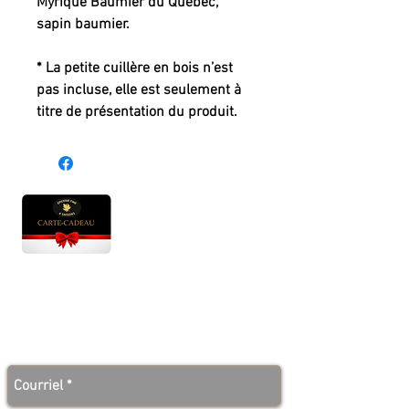
Myrique Baumier du Québec, 
sapin baumier.

* La petite cuillère en bois n’est 
pas incluse, elle est seulement à 
titre de présentation du produit.
Heures d'ouverture
Lun - Ven : 10 h à 17 h
Sam : 9 h à 17 h
Dim : 10 h à 17 h
Abonnez-vous à notre infolettre et soyez au courant
des bonnes nouvelles avant tout le monde!