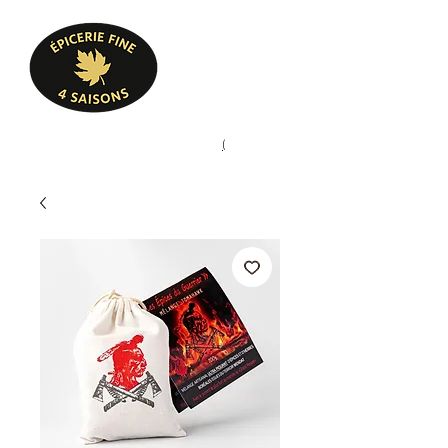
Heures d'ouverture
Lun - Ven : 10 h à 17 h
Sam : 9 h à 17 h
Dim : 10 h à 17 h
Pâtisserie, confiserie, mets
(
(450) 773-9313
cuisinés, épicerie fine