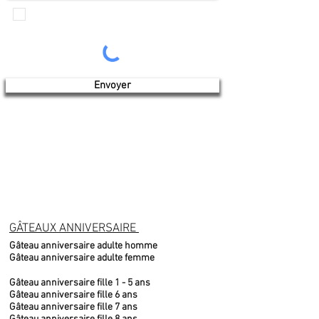
Je veux recevoir les communications de
Produits de l'érable 4 saisons
Envoyer
GÂTEAUX ANNIVERSAIRE
Gâteau anniversaire adulte homme
Gâteau anniversaire adulte femme
Gâteau anniversaire fille 1 - 5 ans
Gâteau anniversaire fille 6 ans
Gâteau anniversaire fille 7 ans