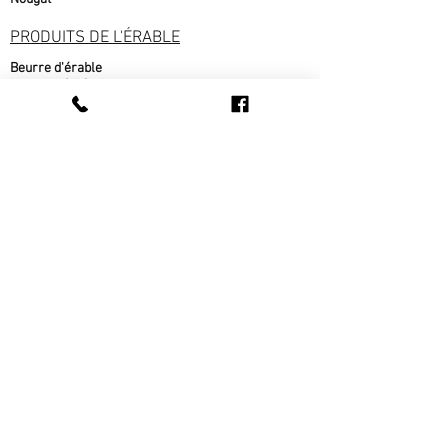
PRODUITS DE L'ÉRABLE
Beurre d'érable
bonbons à l'érable
chocolat à l'érable
Cornets au beurre d'érable
Popcorn au sirop d'érable
Sirop d'érable
sucre d'érable
Tire d'érable
METS CUISINÉS
Beigne au sirop d'érable
fèves au lard
pain cuit sur place
pâté au bœuf
pâté au poulet
Ragout de boulettes
Tarte au sirop d'érable
Tarte au sucre
Tarte aux pommes
Tourtière
CONFITURE