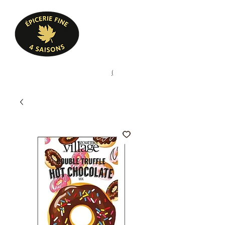
Heures d'ouverture
Lun - Ven : 10 h à 17 h
Sam : 9 h à 17 h
Dim : 10 h à 17 h
Pâtisserie, confiserie, mets
(
(450) 773-9313
cuisinés, épicerie fine