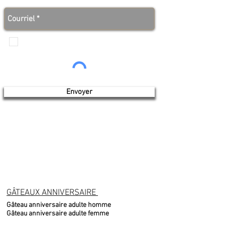
des bonnes nouvelles avant tout le monde!
Je veux recevoir les communications de
Produits de l'érable 4 saisons
Envoyer
GÂTEAUX ANNIVERSAIRE
Gâteau anniversaire adulte homme
Gâteau anniversaire adulte femme