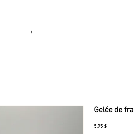
Heures d'ouverture
Lun - Ven : 10 h à 17 h
Sam : 9 h à 17 h
Dim : 10 h à 17 h
(
(450) 773-9313
ie fine
Gelée de fr
Prix
5,95 $