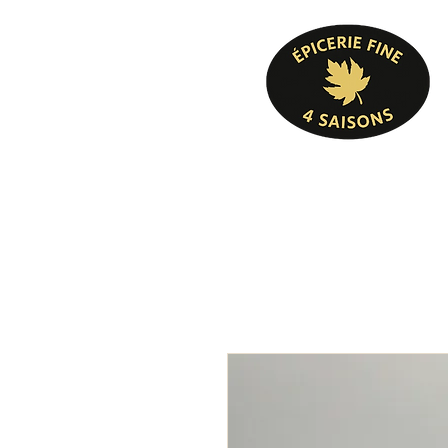
Pâtisserie, confiserie, mets cuisinés, épicer