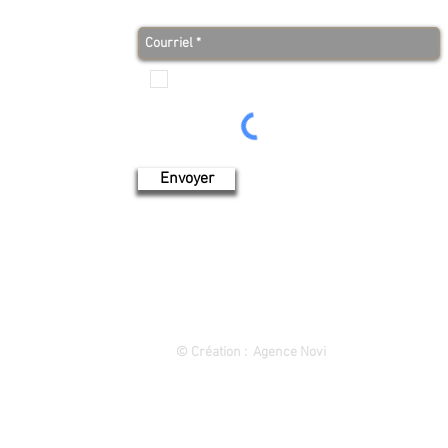
Je veux recevoir les communications de Produits de
l'érable 4 saisons
Envoyer
1849 rue des Cascades, Saint-Hyacinthe (Québec) 450 773-9313
©
Création : Agence Novi