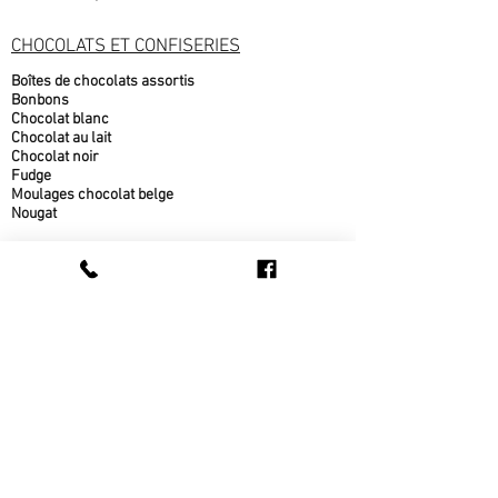
CHOCOLATS ET CONFISERIES
Boîtes de chocolats assortis
Bonbons
Chocolat blanc
Chocolat au lait
Chocolat noir
Fudge
Moulages chocolat belge
Nougat
PRODUITS DE L'ÉRABLE
Beurre d'érable
bonbons à l'érable
chocolat à l'érable
Cornets au beurre d'érable
Popcorn au sirop d'érable
Sirop d'érable
sucre d'érable
Tire d'érable
METS CUISINÉS
Beigne au sirop d'érable