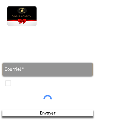
Heures d'ouverture
Lun - Ven : 10 h à 17 h
Sam : 9 h à 17 h
Dim : 10 h à 17 h
Abonnez-vous à notre infolettre et soyez au courant
des bonnes nouvelles avant tout le monde!
Je veux recevoir les communications de
Produits de l'érable 4 saisons
Envoyer