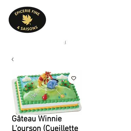
Heures d'ouverture
Lun - Ven : 10 h à 17 h
Sam : 9 h à 17 h
Dim : 10 h à 17 h
Pâtisserie, confiserie, mets
(
(450) 773-9313
cuisinés, épicerie fine
Gâteau Winnie
L'ourson (Cueillette