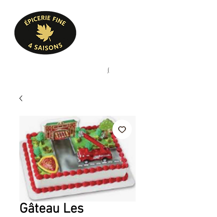
Heures d'ouverture
Lun - Ven : 10 h à 17 h
Sam : 9 h à 17 h
Dim : 10 h à 17 h
Pâtisserie, confiserie, mets
(
(450) 773-9313
cuisinés, épicerie fine
Gâteau Les