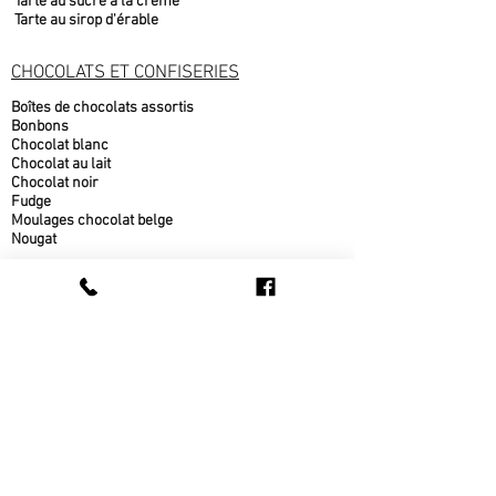
Tarte au sucre à la crème
Tarte au sirop d'érable
CHOCOLATS ET CONFISERIES
Boîtes de chocolats assortis
Bonbons
Chocolat blanc
Chocolat au lait
Chocolat noir
Fudge
Moulages chocolat belge
Nougat
PRODUITS DE L'ÉRABLE
Beurre d'érable
bonbons à l'érable
chocolat à l'érable
Cornets au beurre d'érable
Popcorn au sirop d'érable
Sirop d'érable
sucre d'érable
Tire d'érable
METS CUISINÉS