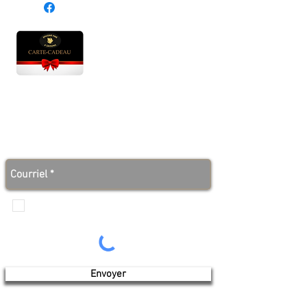
Hyacinthe.
Heures d'ouverture
Lun - Ven : 10 h à 17 h
Sam : 9 h à 17 h
Dim : 10 h à 17 h
Abonnez-vous à notre infolettre et soyez au courant
des bonnes nouvelles avant tout le monde!
Je veux recevoir les communications de
Produits de l'érable 4 saisons
Envoyer