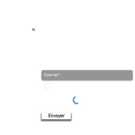
S
Abonnez-vous à notre infolettre et soyez au co
avant tout le monde!
Je veux recevoir les communications de Produits de
l'érable 4 saisons
Envoyer