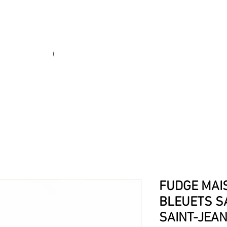
Heures d'ouverture
Lun - Ven : 10 h à 17 h
Sam : 9 h à 17 h
Dim : 10 h à 17 h
(
(450) 773-9313
ie fine
FUDGE MAI
BLEUETS S
SAINT-JEAN