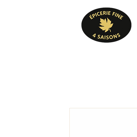
Pâtisserie, confiserie, mets cuisinés, épicer