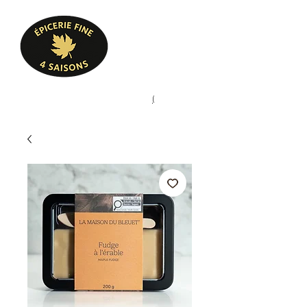
Heures d'ouverture
Lun - Ven : 10 h à 17 h
Sam : 9 h à 17 h
Dim : 10 h à 17 h
Pâtisserie, confiserie, mets
(
(450) 773-9313
cuisinés, épicerie fine