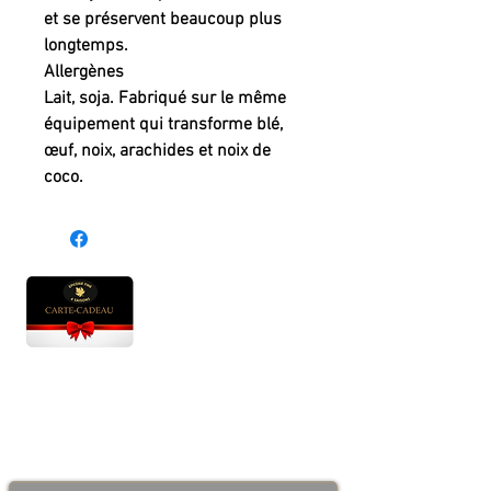
et se préservent beaucoup plus
longtemps.
Allergènes
Lait, soja. Fabriqué sur le même
équipement qui transforme blé,
œuf, noix, arachides et noix de
coco.
Heures d'ouverture
Lun - Ven : 10 h à 17 h
Sam : 9 h à 17 h
Dim : 10 h à 17 h
Abonnez-vous à notre infolettre et soyez au courant
des bonnes nouvelles avant tout le monde!