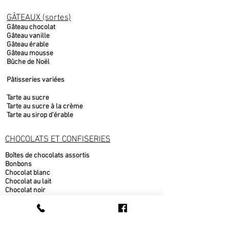
GÂTEAUX (sortes)
Gâteau chocolat
Gâteau vanille
Gâteau érable
Gâteau mousse
Bûche de Noël
Pâtisseries variées
Tarte au sucre
Tarte au sucre à la crème
Tarte au sirop d'érable
CHOCOLATS ET CONFISERIES
Boîtes de chocolats assortis
Bonbons
Chocolat blanc
Chocolat au lait
Chocolat noir
Fudge
Moulages chocolat belge
Nougat