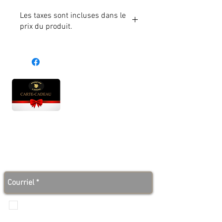
Les taxes sont incluses dans le
prix du produit.
Heures d'ouverture
Lun - Ven : 10 h à 17 h
Sam : 9 h à 17 h
Dim : 10 h à 17 h
Abonnez-vous à notre infolettre et soyez au courant
des bonnes nouvelles avant tout le monde!
Je veux recevoir les communications de
Produits de l'érable 4 saisons