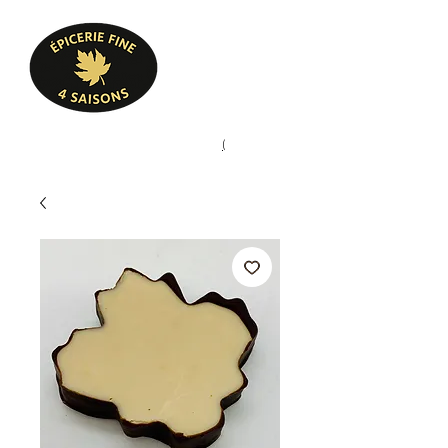
Heures d'ouverture
Lun - Ven : 10 h à 17 h
Sam : 9 h à 17 h
Dim : 10 h à 17 h
Pâtisserie, confiserie, mets
(
(450) 773-9313
cuisinés, épicerie fine