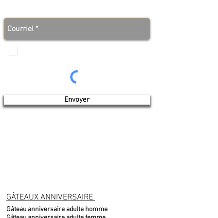
Abonnez-vous à notre infolettre et soyez au courant
des bonnes nouvelles avant tout le monde!
Je veux recevoir les communications de
Produits de l'érable 4 saisons
Envoyer
GÂTEAUX ANNIVERSAIRE
Gâteau anniversaire adulte homme
Gâteau anniversaire adulte femme