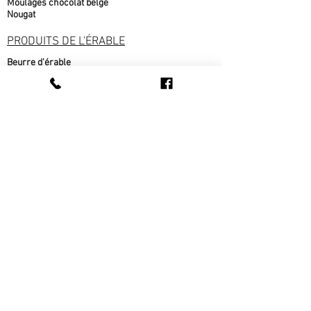
Moulages chocolat belge
Nougat
PRODUITS DE L'ÉRABLE
Beurre d'érable
bonbons à l'érable
chocolat à l'érable
Cornets au beurre d'érable
Popcorn au sirop d'érable
Sirop d'érable
sucre d'érable
Tire d'érable
METS CUISINÉS
Beigne au sirop d'érable
fèves au lard
pain cuit sur place
pâté au bœuf
pâté au poulet
Ragout de boulettes
Tarte au sirop d'érable
Tarte au sucre
Tarte aux pommes
Tourtière