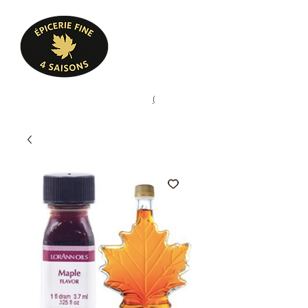
Heures d'ouverture
Lun - Ven : 10 h à 17 h
Sam : 9 h à 17 h
Dim : 10 h à 17 h
Pâtisserie, confiserie, mets
(
(450) 773-9313
cuisinés, épicerie fine