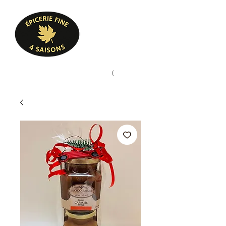
Heures d'ouverture
Lun - Ven : 10 h à 17 h
Sam : 9 h à 17 h
Dim : 10 h à 17 h
Pâtisserie, confiserie, mets
(
(450) 773-9313
cuisinés, épicerie fine