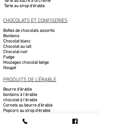
Tarte au sucre à la crème
Tarte au sirop d'érable
CHOCOLATS ET CONFISERIES
Boîtes de chocolats assortis
Bonbons
Chocolat blanc
Chocolat au lait
Chocolat noir
Fudge
Moulages chocolat belge
Nougat
PRODUITS DE L'ÉRABLE
Beurre d'érable
bonbons à l'érable
chocolat à l'érable
Cornets au beurre d'érable
Popcorn au sirop d'érable
Sirop d'érable
sucre d'érable
Tire d'érable
METS CUISINÉS