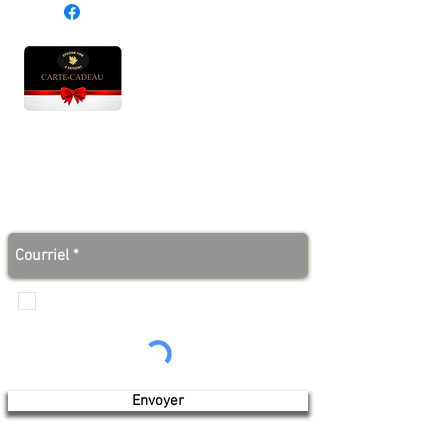
Heures d'ouverture
Lun - Ven : 10 h à 17 h
Sam : 9 h à 17 h
Dim : 10 h à 17 h
Abonnez-vous à notre infolettre et soyez au courant
des bonnes nouvelles avant tout le monde!
Je veux recevoir les communications de
Produits de l'érable 4 saisons
Envoyer