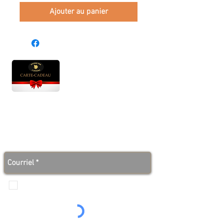
Ajouter au panier
Heures d'ouverture
Lun - Ven : 10 h à 17 h
Sam : 9 h à 17 h
Dim : 10 h à 17 h
Abonnez-vous à notre infolettre et soyez au courant
des bonnes nouvelles avant tout le monde!
Je veux recevoir les communications de
Produits de l'érable 4 saisons