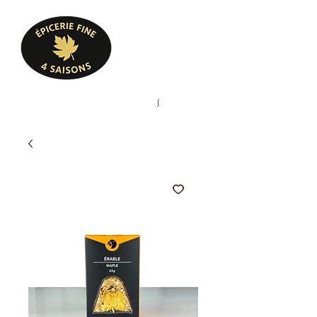
Heures d'ouverture
Lun - Ven : 10 h à 17 h
Sam : 9 h à 17 h
Dim : 10 h à 17 h
Pâtisserie, confiserie, mets
(
(450) 773-9313
cuisinés, épicerie fine