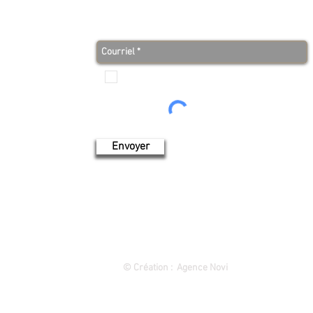
Je veux recevoir les communications de Produits de
l'érable 4 saisons
Envoyer
1849 rue des Cascades, Saint-Hyacinthe (Québec) 450 773-9313
©
Création : Agence Novi