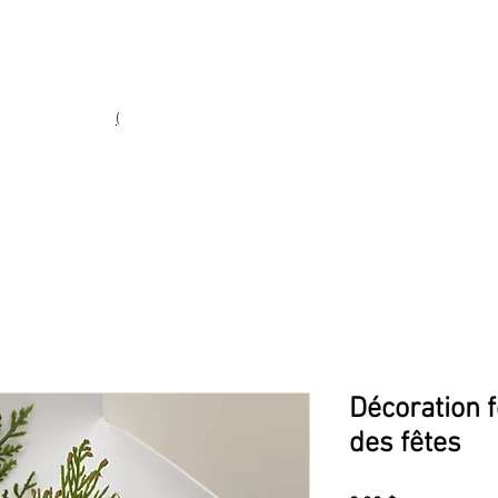
Heures d'ouverture
Lun - Ven : 10 h à 17 h
Sam : 9 h à 17 h
Dim : 10 h à 17 h
(
(450) 773-9313
ie fine
Décoration f
des fêtes