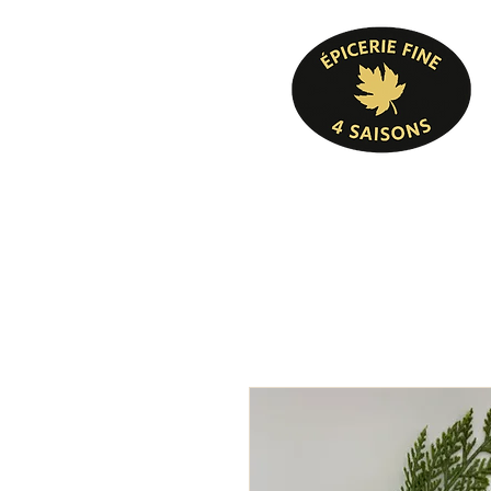
Pâtisserie, confiserie, mets cuisinés, épicer