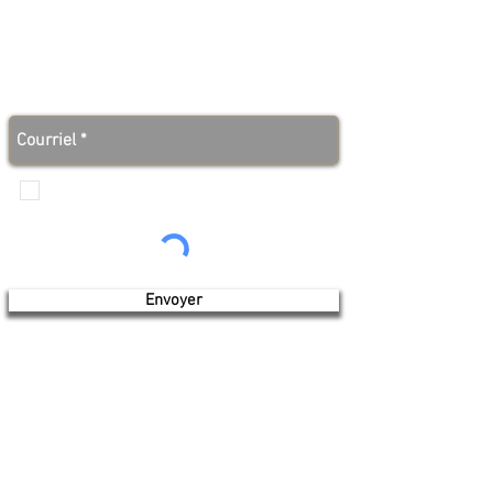
Abonnez-vous à notre infolettre et soyez au courant
des bonnes nouvelles avant tout le monde!
Je veux recevoir les communications de
Produits de l'érable 4 saisons
Envoyer