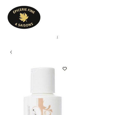
Heures d'ouverture
Lun - Ven : 10 h à 17 h
Sam : 9 h à 17 h
Dim : 10 h à 17 h
Pâtisserie, confiserie, mets
(
(450) 773-9313
cuisinés, épicerie fine