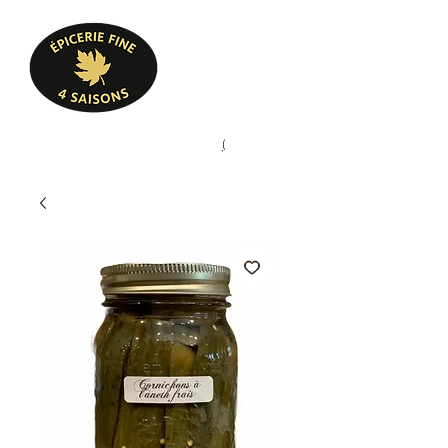
Heures d'ouverture
Lun - Ven : 10 h à 17 h
Sam : 9 h à 17 h
Dim : 10 h à 17 h
Pâtisserie, confiserie, mets
(
(450) 773-9313
cuisinés, épicerie fine