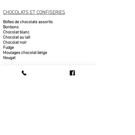
CHOCOLATS ET CONFISERIES
Boîtes de chocolats assortis
Bonbons
Chocolat blanc
Chocolat au lait
Chocolat noir
Fudge
Moulages chocolat belge
Nougat
PRODUITS DE L'ÉRABLE
Beurre d'érable
bonbons à l'érable
chocolat à l'érable
Cornets au beurre d'érable
Popcorn au sirop d'érable
Sirop d'érable
sucre d'érable
Tire d'érable
METS CUISINÉS
Beigne au sirop d'érable