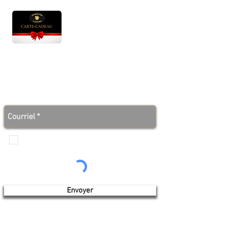
Heures d'ouverture
Lun - Ven : 10 h à 17 h
Sam : 9 h à 17 h
Dim : 10 h à 17 h
Abonnez-vous à notre infolettre et soyez au courant
des bonnes nouvelles avant tout le monde!
Je veux recevoir les communications de
Produits de l'érable 4 saisons
Envoyer