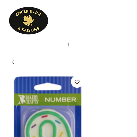
Heures d'ouverture
Lun - Ven : 10 h à 17 h
Sam : 9 h à 17 h
Dim : 10 h à 17 h
Pâtisserie, confiserie, mets
(
(450) 773-9313
cuisinés, épicerie fine