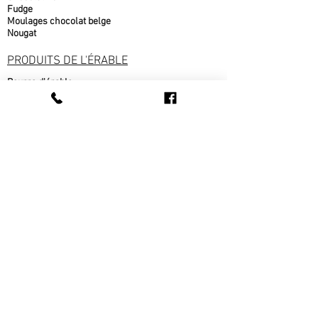
Fudge
Moulages chocolat belge
Nougat
PRODUITS DE L'ÉRABLE
Beurre d'érable
bonbons à l'érable
chocolat à l'érable
Cornets au beurre d'érable
Popcorn au sirop d'érable
Sirop d'érable
sucre d'érable
Tire d'érable
METS CUISINÉS
Beigne au sirop d'érable
fèves au lard
pain cuit sur place
pâté au bœuf
pâté au poulet
Ragout de boulettes
Tarte au sirop d'érable
Tarte au sucre
Tarte aux pommes
Tourtière