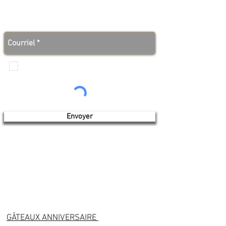
Abonnez-vous à notre infolettre et soyez au courant
des bonnes nouvelles avant tout le monde!
Je veux recevoir les communications de
Produits de l'érable 4 saisons
Envoyer
GÂTEAUX ANNIVERSAIRE