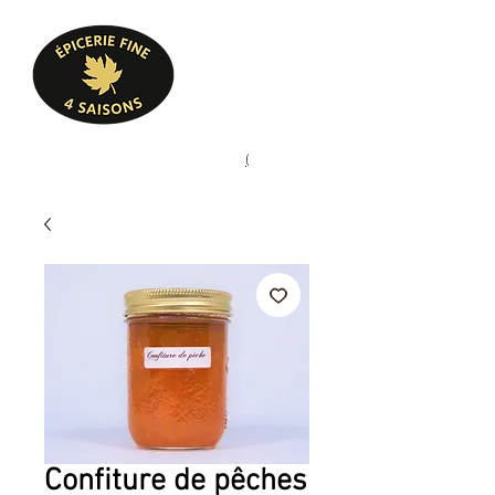
Heures d'ouverture
Lun - Ven : 10 h à 17 h
Sam : 9 h à 17 h
Dim : 10 h à 17 h
Pâtisserie, confiserie, mets
(
(450) 773-9313
cuisinés, épicerie fine
Confiture de pêches