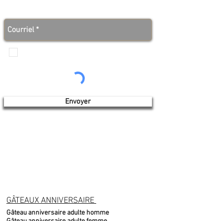
Abonnez-vous à notre infolettre et soyez au courant
des bonnes nouvelles avant tout le monde!
Je veux recevoir les communications de
Produits de l'érable 4 saisons
Envoyer
GÂTEAUX ANNIVERSAIRE
Gâteau anniversaire adulte homme