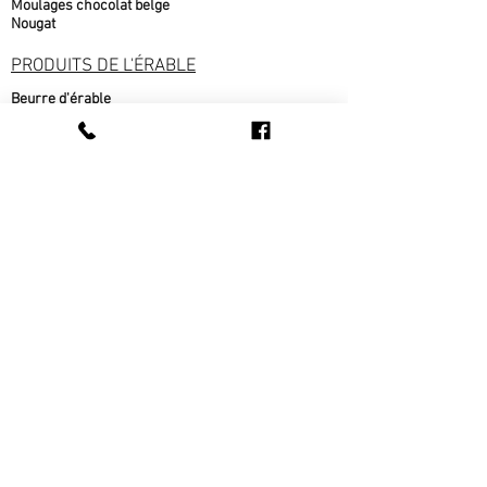
Moulages chocolat belge
Nougat
PRODUITS DE L'ÉRABLE
Beurre d'érable
bonbons à l'érable
chocolat à l'érable
Cornets au beurre d'érable
Popcorn au sirop d'érable
Sirop d'érable
sucre d'érable
Tire d'érable
METS CUISINÉS
Beigne au sirop d'érable
fèves au lard
pain cuit sur place
pâté au bœuf
pâté au poulet
Ragout de boulettes
Tarte au sirop d'érable
Tarte au sucre
Tarte aux pommes
Tourtière