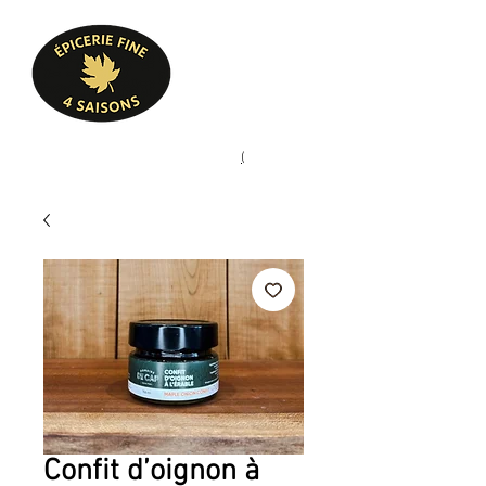
Heures d'ouverture
Lun - Ven : 10 h à 17 h
Sam : 9 h à 17 h
Dim : 10 h à 17 h
Pâtisserie, confiserie, mets
(
(450) 773-9313
cuisinés, épicerie fine
Confit d’oignon à