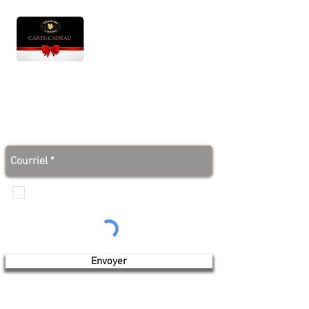
Heures d'ouverture
Lun - Ven : 10 h à 17 h
Sam : 9 h à 17 h
Dim : 10 h à 17 h
Abonnez-vous à notre infolettre et soyez au courant
des bonnes nouvelles avant tout le monde!
Je veux recevoir les communications de
Produits de l'érable 4 saisons
Envoyer