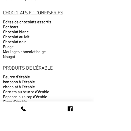
CHOCOLATS ET CONFISERIES
Boîtes de chocolats assortis
Bonbons
Chocolat blanc
Chocolat au lait
Chocolat noir
Fudge
Moulages chocolat belge
Nougat
PRODUITS DE L'ÉRABLE
Beurre d'érable
bonbons à l'érable
chocolat à l'érable
Cornets au beurre d'érable
Popcorn au sirop d'érable
Sirop d'érable
sucre d'érable
Tire d'érable
METS CUISINÉS
Beigne au sirop d'érable