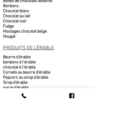
Boîtes de chocolats assortis
Bonbons
Chocolat blanc
Chocolat au lait
Chocolat noir
Fudge
Moulages chocolat belge
Nougat
PRODUITS DE L'ÉRABLE
Beurre d'érable
bonbons à l'érable
chocolat à l'érable
Cornets au beurre d'érable
Popcorn au sirop d'érable
Sirop d'érable
sucre d'érable
Tire d'érable
METS CUISINÉS
Beigne au sirop d'érable
fèves au lard
pain cuit sur place
pâté au bœuf
pâté au poulet