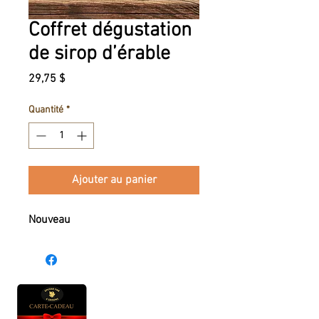
Coffret dégustation
de sirop d’érable
Prix
29,75 $
Quantité
*
Ajouter au panier
Nouveau
Heures d'ouverture
Lun - Ven : 10 h à 17 h
Sam : 9 h à 17 h