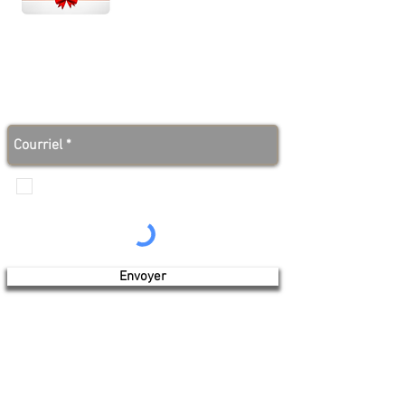
Dim : 10 h à 17 h
Abonnez-vous à notre infolettre et soyez au courant
des bonnes nouvelles avant tout le monde!
Je veux recevoir les communications de
Produits de l'érable 4 saisons
Envoyer