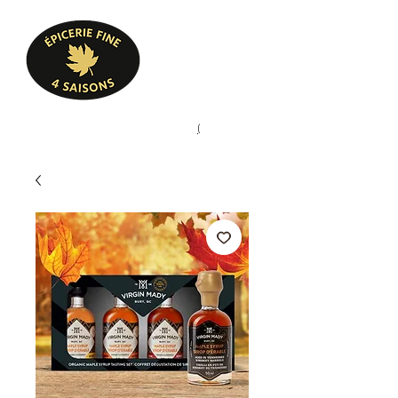
Heures d'ouverture
Lun - Ven : 10 h à 17 h
Sam : 9 h à 17 h
Dim : 10 h à 17 h
Pâtisserie, confiserie, mets
(
(450) 773-9313
cuisinés, épicerie fine