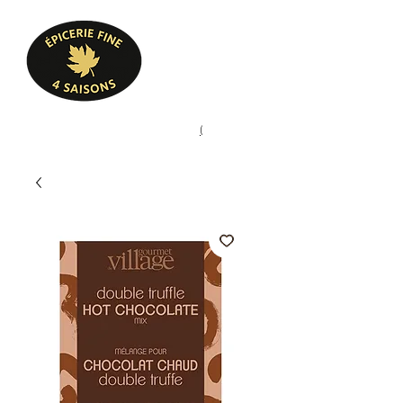
Heures d'ouverture
Lun - Ven : 10 h à 17 h
Sam : 9 h à 17 h
Dim : 10 h à 17 h
Pâtisserie, confiserie, mets
(
(450) 773-9313
cuisinés, épicerie fine