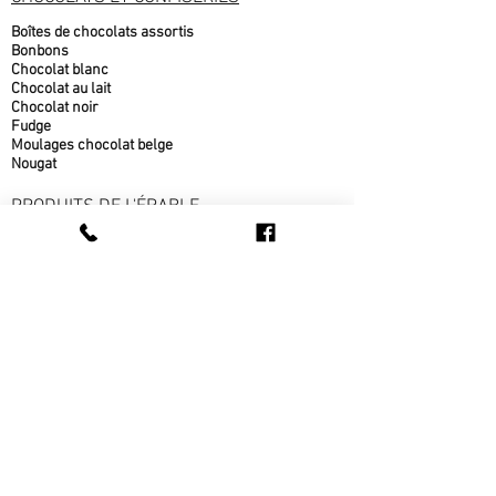
Boîtes de chocolats assortis
Bonbons
Chocolat blanc
Chocolat au lait
Chocolat noir
Fudge
Moulages chocolat belge
Nougat
PRODUITS DE L'ÉRABLE
Beurre d'érable
bonbons à l'érable
chocolat à l'érable
Cornets au beurre d'érable
Popcorn au sirop d'érable
Sirop d'érable
sucre d'érable
Tire d'érable
METS CUISINÉS
Beigne au sirop d'érable
fèves au lard
pain cuit sur place
pâté au bœuf