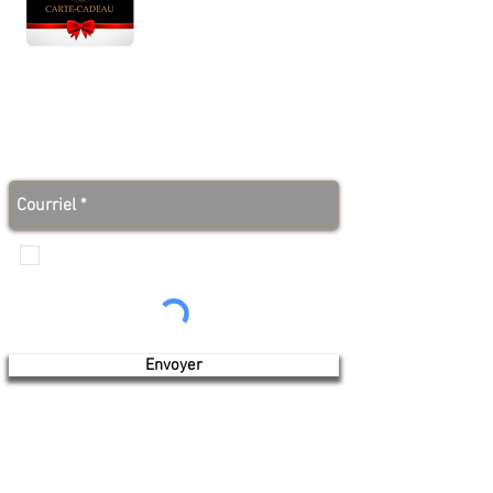
Lun - Ven : 10 h à 17 h
Sam : 9 h à 17 h
Dim : 10 h à 17 h
Abonnez-vous à notre infolettre et soyez au courant
des bonnes nouvelles avant tout le monde!
Je veux recevoir les communications de
Produits de l'érable 4 saisons
Envoyer