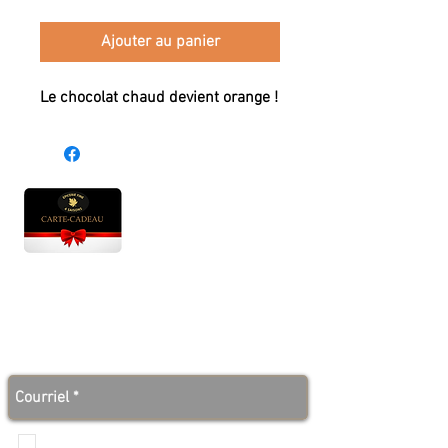
Ajouter au panier
Le chocolat chaud devient orange !
Heures d'ouverture
Lun - Ven : 10 h à 17 h
Sam : 9 h à 17 h
Dim : 10 h à 17 h
Abonnez-vous à notre infolettre et soyez au courant
des bonnes nouvelles avant tout le monde!
Je veux recevoir les communications de