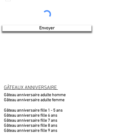
Produits de l'érable 4 saisons
Envoyer
GÂTEAUX ANNIVERSAIRE
Gâteau anniversaire adulte homme
Gâteau anniversaire adulte femme
Gâteau anniversaire fille 1 - 5 ans
Gâteau anniversaire fille 6 ans
Gâteau anniversaire fille 7 ans
Gâteau anniversaire fille 8 ans
Gâteau anniversaire fille 9 ans