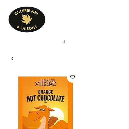
Heures d'ouverture
Lun - Ven : 10 h à 17 h
Sam : 9 h à 17 h
Dim : 10 h à 17 h
Pâtisserie, confiserie, mets
(
(450) 773-9313
cuisinés, épicerie fine